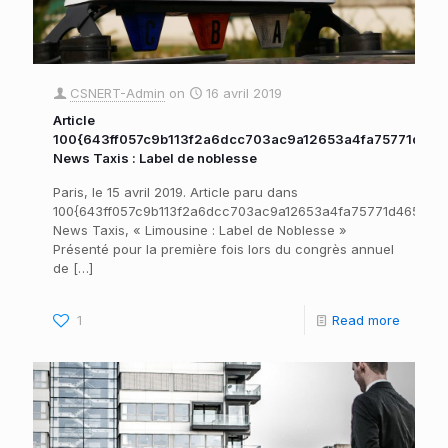
CSNERT-Admin
on
16 avril 2019
Article
100{643ff057c9b113f2a6dcc703ac9a12653a4fa75771d46
News Taxis : Label de noblesse
Paris, le 15 avril 2019. Article paru dans
100{643ff057c9b113f2a6dcc703ac9a12653a4fa75771d465f00
News Taxis, « Limousine : Label de Noblesse »
Présenté pour la première fois lors du congrès annuel
de
[…]
1
Read more