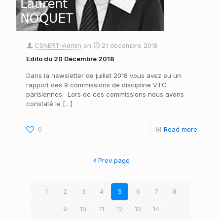
CSNERT-Admin
on
21 décembre 2018
Edito du 20 Décembre 2018
Dans la newsletter de juillet 2018 vous avez eu un
rapport des 9 commissions de discipline VTC
parisiennes. Lors de ces commissions nous avons
constaté le
[…]
0
Read more
Prev page
1
2
3
4
5
6
7
8
9
10
11
12
13
14