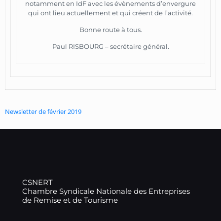
notamment en IdF avec les évènements d’envergure
qui ont lieu actuellement et qui créent de l’activité.
Bonne route à tous.
Paul RISBOURG – secrétaire général.
Newsletter de février 2019
CSNERT
Chambre Syndicale Nationale des Entreprises
de Remise et de Tourisme