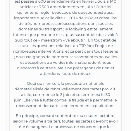
est passée à 600 amendements en février …puis à 140
articles et 3.500 amendements en juin ! Cette loi
qui entend régler beaucoup de questions est aussi
importante que celle dite « LOTI » de 1982, et cristallise
de très nombreuses préoccupations dans tous les
domaines du transport ; le lobbying est tellement
intense que personne n’est plus susceptible de savoir à
quoi tout ce « maelstrom » va aboutir… En tout état de
cause les questions relatives au T3P font l’objet de
nombreuses interventions, et ça part dans tous les sens
; nous craignons de nombreuses contraintes nouvelles
et déceptions au vu des informations dont nous
disposons à ce stade. Mais ne présageons de rien et
attendons, faute de mieux.
Quoi qu’il en soit, la procédure nationale
dématérialisée de renouvellement des cartes pro VTC
a elle, commencé le 3 juin et se terminera le 30
juin. Elle vise à lutter contre la fraude et à permettre le
recensement des cartes réellement en exploitation.
En principe, courant septembre (ou courant octobre,
selon le volume à traiter), toutes les cartes devront avoir
été échangées. Le processus ne concerne que les