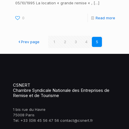
05/10/1995 La location « grande remise « ,
[…]
0
Read more
Prev page
1
2
3
4
5
CSNERT
Chambre Syndicale Nationale des Entreprises de
Remise et de Tourisme
1 bis rue du Havre
75008 Paris
Tel. +33 (0)6 45 56 47 56 contact@csnert.fr