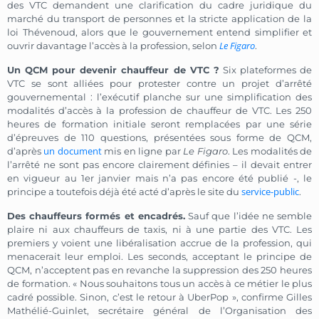
des VTC demandent une clarification du cadre juridique du
marché du transport de personnes et la stricte application de la
loi Thévenoud, alors que le gouvernement entend simplifier et
Le Figaro
ouvrir davantage l’accès à la profession, selon
.
Un QCM pour devenir chauffeur de VTC ?
Six plateformes de
VTC se sont alliées pour protester contre un projet d’arrêté
gouvernemental : l’exécutif planche sur une simplification des
modalités d’accès à la profession de chauffeur de VTC. Les 250
heures de formation initiale seront remplacées par une série
d’épreuves de 110 questions, présentées sous forme de QCM,
un document
d’après
mis en ligne par
Le Figaro
. Les modalités de
l’arrêté ne sont pas encore clairement définies – il devait entrer
en vigueur au 1er janvier mais n’a pas encore été publié -, le
service-public
principe a toutefois déjà été acté d’après le site du
.
Des chauffeurs formés et encadrés.
Sauf que l’idée ne semble
plaire ni aux chauffeurs de taxis, ni à une partie des VTC. Les
premiers y voient une libéralisation accrue de la profession, qui
menacerait leur emploi. Les seconds, acceptant le principe de
QCM, n’acceptent pas en revanche la suppression des 250 heures
de formation. « Nous souhaitons tous un accès à ce métier le plus
cadré possible. Sinon, c’est le retour à UberPop », confirme Gilles
Mathélié-Guinlet, secrétaire général de l’Organisation des