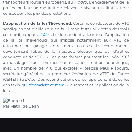
transporteurs routiers européens, au
Figaro
. L’encadrement de la
profession leur permettrait de relever le niveau qualitatif et par
conséquent les prix des prestations.
L’application de la loi Thévenoud.
Certains conducteurs de VTC
syndiqués ont d’ailleurs bien failli manifester aux côtés des taxis
L’Obs
ce mardi, rapporte
: ils demandent à leur tour l’application
de la loi Thévenoud, qui impose notamment aux VTC de
retourner au garage entre deux courses. Ils condamnent
ouvertement l’abus de la maraude électronique par d’autres
conducteurs de VTC : « Ces plate-formes poussent les “néo-VTC”
au racolage. Nous sommes contre cette situation anarchique,
avec un nombre de VTC qui explose », précise Paul Risbourg,
secrétaire général de la première fédération de VTTC de Fance
(CSNERT) à
L’Obs
. Des revendications qui se rapprochent de celles
qui réclamaient ce mardi
des taxis,
« le respect et l’application de la
loi ».
Par Mathilde Belin