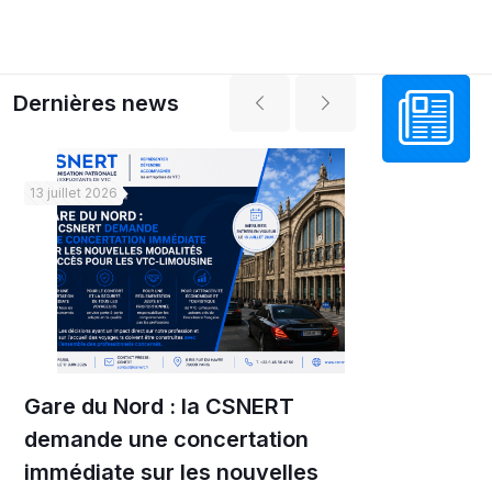
Dernières news
13 juillet 2026
6 juillet 2026
Gare du Nord : la CSNERT
Taxis et VT
demande une concertation
loyale exig
immédiate sur les nouvelles
respectées 