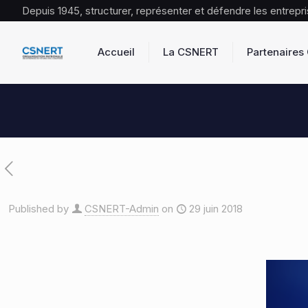
Depuis 1945, structurer, représenter et défendre les entrep
Accueil
La CSNERT
Partenaire
Published by
CSNERT-Admin
on
29 juin 2018