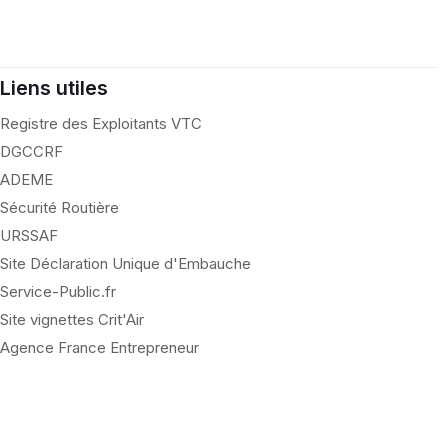
Liens utiles
Registre des Exploitants VTC
DGCCRF
30 juin 2026
ADEME
Sécurité Routière
URSSAF
Site Déclaration Unique d'Embauche
Service-Public.fr
Site vignettes Crit'Air
Agence France Entrepreneur
C : la concurrence
Article 28 : prêt de registr
e des règles
plateformes et nouvelles
par tous
obligations pour les VTC