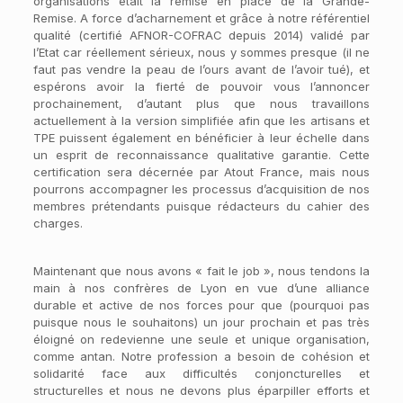
organisations était la remise en place de la Grande-
Remise. A force d’acharnement et grâce à notre référentiel
qualité (certifié AFNOR-COFRAC depuis 2014) validé par
l’Etat car réellement sérieux, nous y sommes presque (il ne
faut pas vendre la peau de l’ours avant de l’avoir tué), et
espérons avoir la fierté de pouvoir vous l’annoncer
prochainement, d’autant plus que nous travaillons
actuellement à la version simplifiée afin que les artisans et
TPE puissent également en bénéficier à leur échelle dans
un esprit de reconnaissance qualitative garantie. Cette
certification sera décernée par Atout France, mais nous
pourrons accompagner les processus d’acquisition de nos
membres prétendants puisque rédacteurs du cahier des
charges.
Maintenant que nous avons « fait le job », nous tendons la
main à nos confrères de Lyon en vue d’une alliance
durable et active de nos forces pour que (pourquoi pas
puisque nous le souhaitons) un jour prochain et pas très
éloigné on redevienne une seule et unique organisation,
comme antan. Notre profession a besoin de cohésion et
solidarité face aux difficultés conjoncturelles et
structurelles et nous ne devons plus éparpiller efforts et