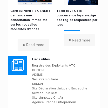
Gare du Nord : la CSNERT
Taxis et VTC : la
Art
demande une
concurrence loyale exige
reg
et
concertation immédiate
des règles respectées par
nou
ses
sur les nouvelles
tous
pou
modalités d’accès
Read more
Read more
Liens utiles
Registre des Exploitants VTC
DGCCRF
ADEME
Sécurité Routière
URSSAF
Site Déclaration Unique d'Embauche
Service-Public.fr
Site vignettes Crit'Air
Agence France Entrepreneur