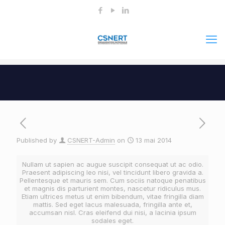
Published by
CSNERT-Admin
on
13 mai 2014
Nullam ut sapien ac augue suscipit consequat ut ac odio.
Praesent adipiscing leo nisi, vel tincidunt libero gravida a.
Pellentesque et mauris sem. Cum sociis natoque penatibus
et magnis dis parturient montes, nascetur ridiculus mus.
Etiam ultrices metus ut enim bibendum, vitae fringilla diam
mattis. Sed eget lacus malesuada, fringilla ante et,
accumsan nisl. Cras eleifend dui nisi, a lacinia ipsum
sodales eget.