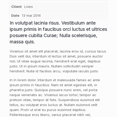
Client
Liveo
Date
13 mai 2014
In volutpat lacinia risus. Vestibulum ante
ipsum primis in faucibus orci luctus et ultrices
posuere cubilia Curae; Nulla scelerisque,
massa quis.
Vivamus sit amet elit placerat, lacinia eros id, cursus lacus.
Duis velit dui, interdum id lectus sit amet, posuere auctor
nisl. Ut vitae augue lacinia, hendrerit erat eget, dapibus
justo. Ut in ipsum mauris. Nullam sollicitudin semper
hendrerit. Nulla id facilisis arcu, vulputate iaculis justo.
In in lorem dolor. Interdum et malesuada fames ac ante
ipsum primis in faucibus. Nam sit amet egestas elit, in
pharetra justo. Quisque posuere nunc enim, vel porta
neque venenatis ac. Vivamus lacus tortor, tempor ac
pretium vitae, tempor at felis. Suspendisse euismod elit
tellus, eu volutpat eros luctus at. Nullam euismod velit
quam. Proin ut erat eu purus euismod dapibus.
Pellentesque eros libero, varius placerat nibh vel,