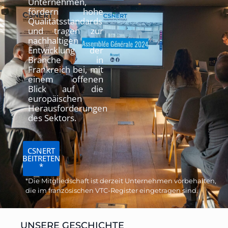
Unternehmen,
fördern hohe
Qualitätsstandards
und tragen zur
nachhaltigen
Entwicklung der
Branche in
Frankreich bei, mit
einem offenen
Blick auf die
europäischen
Herausforderungen
des Sektors.
CSNERT
BEITRETEN
*
*Die Mitgliedschaft ist derzeit Unternehmen vorbehalten,
die im französischen VTC-Register eingetragen sind.
UNSERE GESCHICHTE