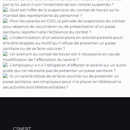
par la loi, peut-il voir l’ensemble de son contrat suspendu ?
Quel est l’effet de la suspension du contrat de travail sur le
mandat des représentants du personnel ?
Pour les salariés en CDD, la période de suspension du contrat
pour absence de vaccination ou de présentation d’un passe
sanitaire, reporte-t-elle l’échéance du contrat ?
L’indemnisation d’un salarié placé en activité partielle peut-
elle être stoppée au motif qu’il refuse de présenter un passe
sanitaire ou de se faire vacciner ?
Un avenant au contrat de travail est-il nécessaire en cas de
modification de l’affectation du salarié ?
L’employeur a-t-il l’obligation d’affecter le salarié sur un autre
poste qui ne nécessite pas de présenter un passe sanitaire ?
Si un salarié refuse de se faire vacciner ou de présenter un
passe sanitaire, son employeur peut-il le placer en télétravail si
ses activités sont télétravaillables ?
CSNERT