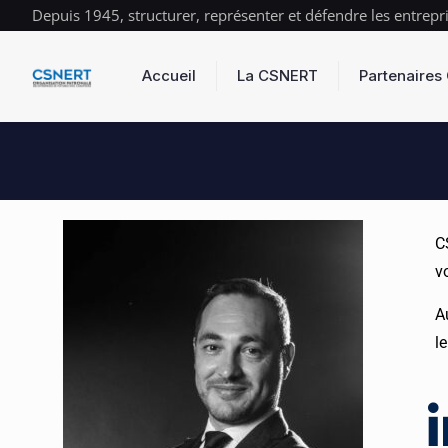
Depuis 1945, structurer, représenter et défendre les entrepr
Accueil
La CSNERT
Partenaire
C
v
A
l