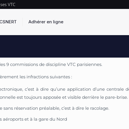
ises VTC
s CSNERT
Adhérer en ligne
 des 9 commissions de discipline VTC parisiennes.
rement les infractions suivantes :
tronique, c’est à dire qu’une application d’une centrale de
onnelle est toujours apposée et visible derrière le pare-brise.
sans réservation préalable, c’est à dire le racolage.
s aéroports et à la gare du Nord