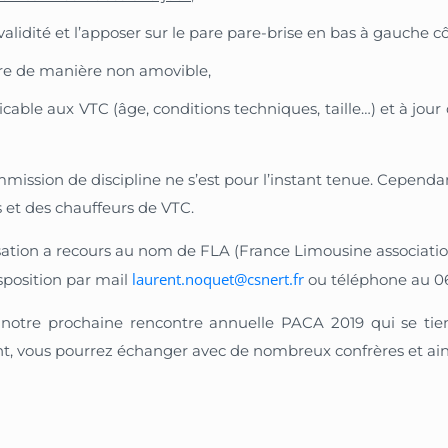
 validité et l’apposer sur le pare pare-brise en bas à gauche 
rière de manière non amovible,
able aux VTC (âge, conditions techniques, taille…) et à jour 
ssion de discipline ne s’est pour l’instant tenue. Cependan
s et des chauffeurs de VTC.
ation a recours au nom de FLA (France Limousine associatio
laurent.noquet@csnert.fr
sposition par mail
ou téléphone au 06
otre prochaine rencontre annuelle PACA 2019 qui se tiend
, vous pourrez échanger avec de nombreux confrères et ains